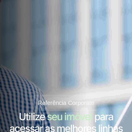
Referência Corporate
Utilize
seu imóvel
para
acessar as melhores linhas